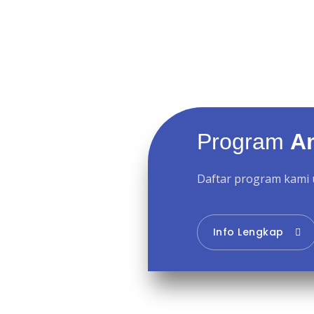
Program
A
Daftar program kami 
Info Lengkap