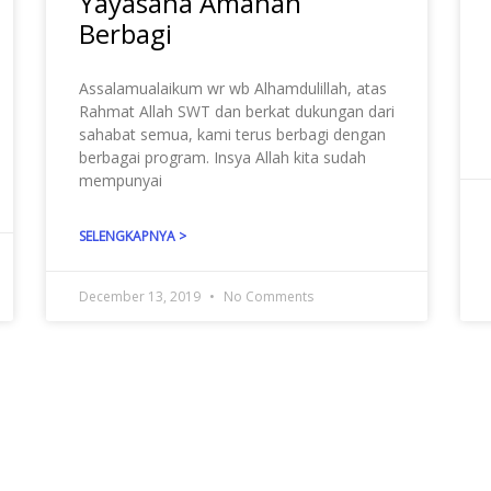
Yayasana Amanah
Berbagi
Assalamualaikum wr wb Alhamdulillah, atas
Rahmat Allah SWT dan berkat dukungan dari
sahabat semua, kami terus berbagi dengan
berbagai program. Insya Allah kita sudah
mempunyai
SELENGKAPNYA >
December 13, 2019
No Comments