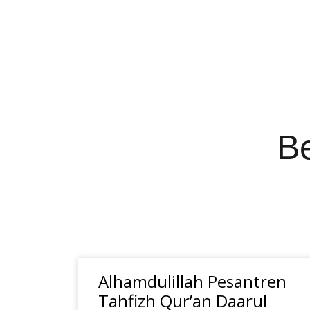
B
Alhamdulillah Pesantren
Tahfizh Qur’an Daarul