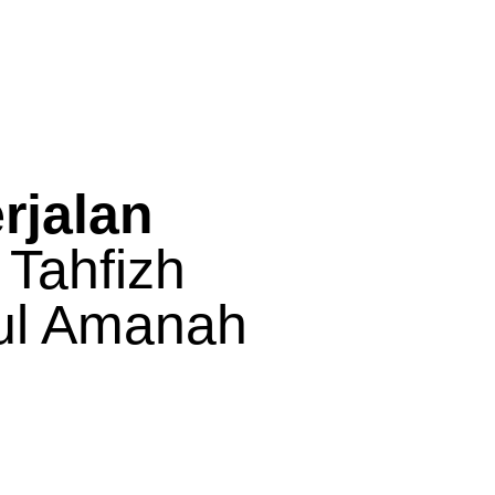
rjalan
 Tahfizh
ul Amanah
g