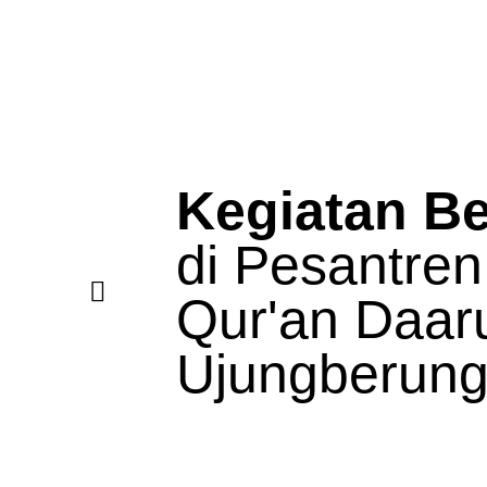
Kegiatan Be
di Pesantren
Qur'an Daar
Ujungberun