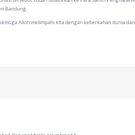
nasi tersebut sudah disalurkan ke Para Santri Penghafal A
en Bandung.
semoga Alloh melimpahi kita dengan keberkahan dunia dan