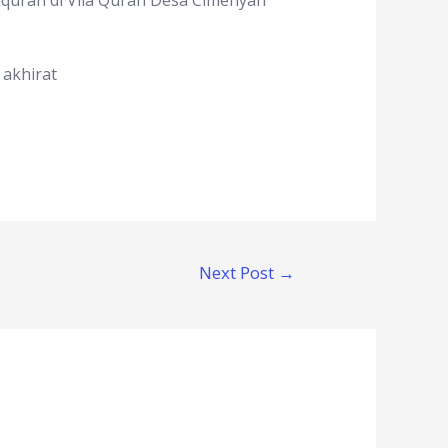
lquran di Vila Quran Desa Cimenyan
 akhirat
Next Post
→