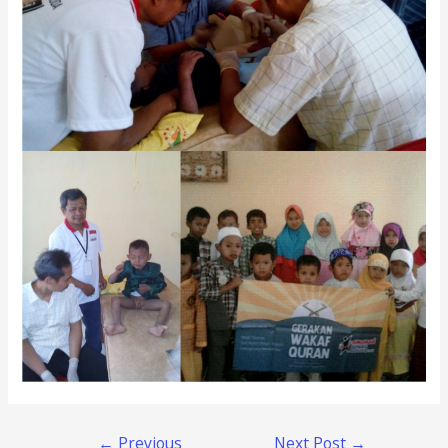
←
Previous
Next Post
→