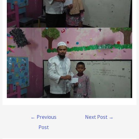
←
Previous
Next Post
→
Post